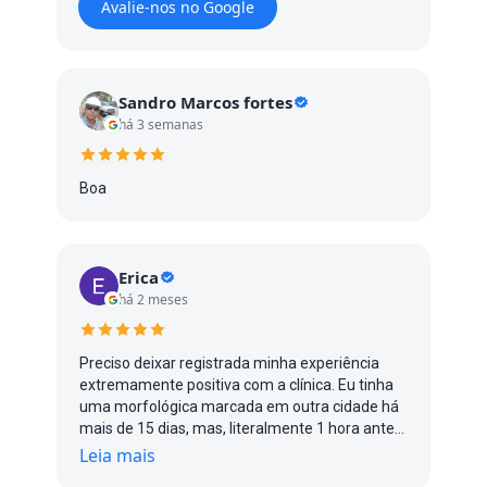
Avalie-nos no Google
Sandro Marcos fortes
há 3 semanas
Boa
Erica
há 2 meses
Preciso deixar registrada minha experiência
extremamente positiva com a clínica. Eu tinha
uma morfológica marcada em outra cidade há
mais de 15 dias, mas, literalmente 1 hora antes
do exame, me avisaram que a médica estava
Leia mais
gripada e não poderia atender. Entrei em