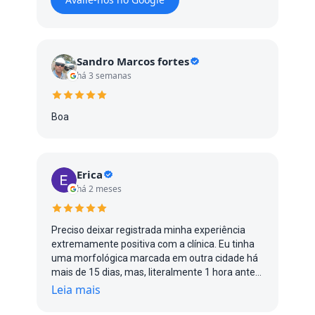
Sandro Marcos fortes
há 3 semanas
Boa
Erica
há 2 meses
Preciso deixar registrada minha experiência
extremamente positiva com a clínica. Eu tinha
uma morfológica marcada em outra cidade há
mais de 15 dias, mas, literalmente 1 hora antes
do exame, me avisaram que a médica estava
Leia mais
gripada e não poderia atender. Entrei em
desespero porque já estava no limite do prazo