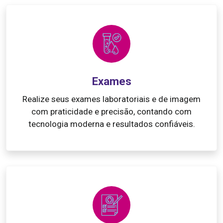
Exames
Realize seus exames laboratoriais e de imagem
com praticidade e precisão, contando com
tecnologia moderna e resultados confiáveis.