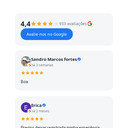
4,4
933 avaliações
Avalie-nos no Google
Sandro Marcos fortes
há 3 semanas
Boa
Erica
há 2 meses
Preciso deixar registrada minha experiência