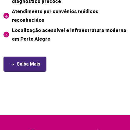
diagnóstico precoce
Atendimento por convênios médicos
reconhecidos
Localização acessível e infraestrutura moderna
em Porto Alegre
Saiba Mais