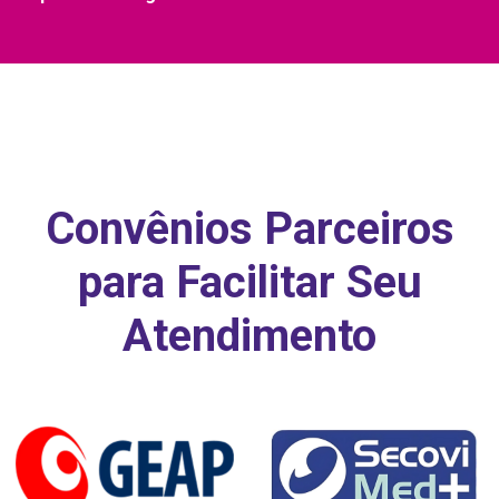
Convênios Parceiros
para Facilitar Seu
Atendimento