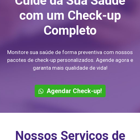
Cuide da Sua Saúde
com um Check-up
Completo
Monitore sua saúde de forma preventiva com nossos
pacotes de check-up personalizados. Agende agora e
garanta mais qualidade de vida!
Agendar Check-up!
Nossos Serviços de