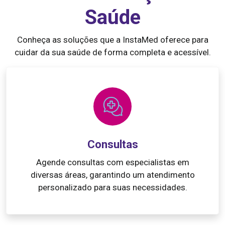
Saúde
Conheça as soluções que a InstaMed oferece para
cuidar da sua saúde de forma completa e acessível.
Consultas
Agende consultas com especialistas em
diversas áreas, garantindo um atendimento
personalizado para suas necessidades.