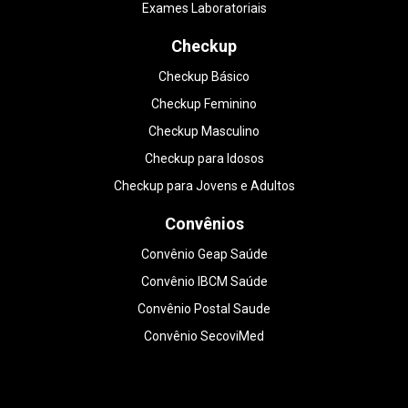
Exames Laboratoriais
Checkup
Checkup Básico
Checkup Feminino
Checkup Masculino
Checkup para Idosos
Checkup para Jovens e Adultos
Convênios
Convênio Geap Saúde
Convênio IBCM Saúde
Convênio Postal Saude
Convênio SecoviMed