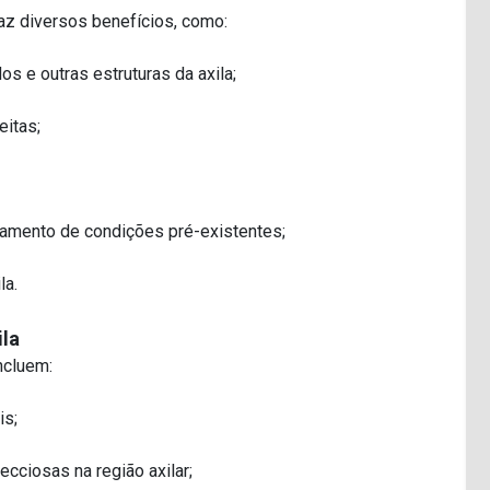
raz diversos benefícios, como:
s e outras estruturas da axila;
itas;
hamento de condições pré-existentes;
la.
ila
ncluem:
is;
cciosas na região axilar;