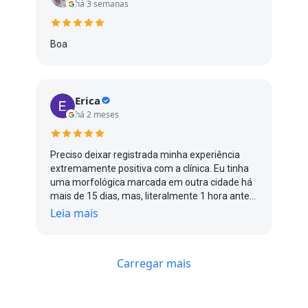
há 3 semanas
Boa
Erica
há 2 meses
Preciso deixar registrada minha experiência
extremamente positiva com a clínica. Eu tinha
uma morfológica marcada em outra cidade há
mais de 15 dias, mas, literalmente 1 hora antes
do exame, me avisaram que a médica estava
Leia mais
gripada e não poderia atender. Entrei em
desespero porque já estava no limite do prazo
ideal para realizar o exame. Liguei para diversas
Carregar mais
clínicas tentando um encaixe urgente e, além
da falta de horários, encontrei valores muito
altos. Foi então que consegui atendimento na
Instamed, em Porto Alegre, e fui surpreendida