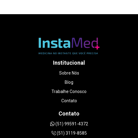
do início ao fim. Mesmo explicando que era uma
situação de urgência, a equipe foi
extremamente humana e conseguiu me
encaixar no mesmo dia. O atendimento foi
impecável. A médica foi muito atenciosa,
paciente e cuidadosa em explicar cada detalhe
do exame, sem pressa. Me senti acolhida de
verdade, coisa rara hoje em dia. A qualidade
das imagens é excelente, o ambiente é ótimo e
o valor foi muito mais acessível do que em
Institucional
outros lugares que consultei. Foi uma
experiência que transformou um dia de puro
Sobre Nós
estresse em um momento muito especial da
Blog
minha gestação. Sem dúvidas, recomendo de
olhos fechados DOUTORA LUANA
Trabalhe Conosco
STRAPAZZON.
Contato
Contato
(51) 99591-4372
(51) 3119-8585