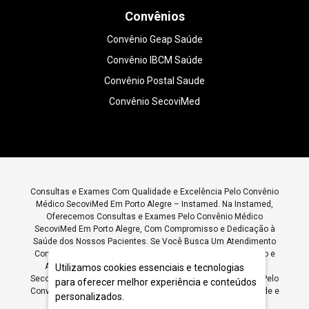
Convênios
Convênio Geap Saúde
Convênio IBCM Saúde
Convênio Postal Saude
Convênio SecoviMed
Consultas e Exames Com Qualidade e Excelência Pelo Convênio
Médico SecoviMed Em Porto Alegre – Instamed. Na Instamed,
Oferecemos Consultas e Exames Pelo Convênio Médico
SecoviMed Em Porto Alegre, Com Compromisso e Dedicação à
Saúde dos Nossos Pacientes. Se Você Busca Um Atendimento
Completo para Avaliar Sua Saúde, Entre Em Contato Conosco e
Agende Suas Consultas e Exames Pelo Convênio Médico
Utilizamos cookies essenciais e tecnologias
SecoviMed Em Porto Alegre. Instamed: Consultas e Exames Pelo
para oferecer melhor experiência e conteúdos
Convênio Médico SecoviMed Em Porto Alegre para a Sua Saúde e
personalizados.
da Sua Família.