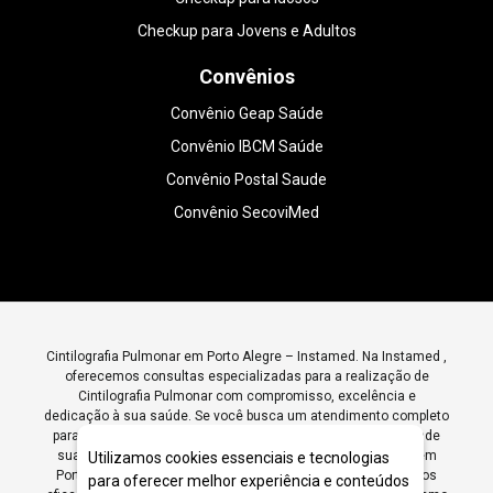
Checkup para Jovens e Adultos
Convênios
Convênio Geap Saúde
Convênio IBCM Saúde
Convênio Postal Saude
Convênio SecoviMed
Cintilografia Pulmonar em Porto Alegre – Instamed. Na Instamed ,
oferecemos consultas especializadas para a realização de
Cintilografia Pulmonar com compromisso, excelência e
dedicação à sua saúde. Se você busca um atendimento completo
para avaliar sua condição, entre em contato conosco e agende
sua consulta. Somos referência em Cintilografia Pulmonar em
Utilizamos cookies essenciais e tecnologias
Porto Alegre , garantindo diagnósticos precisos e tratamentos
para oferecer melhor experiência e conteúdos