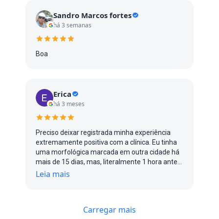
Sandro Marcos fortes
há 3 semanas
Boa
Erica
há 3 meses
Preciso deixar registrada minha experiência
extremamente positiva com a clínica. Eu tinha
uma morfológica marcada em outra cidade há
mais de 15 dias, mas, literalmente 1 hora antes
do exame, me avisaram que a médica estava
Leia mais
gripada e não poderia atender. Entrei em
desespero porque já estava no limite do prazo
ideal para realizar o exame. Liguei para diversas
Carregar mais
clínicas tentando um encaixe urgente e, além