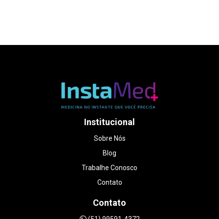
da falta de horários, encontrei valores muito
altos. Foi então que consegui atendimento na
Instamed, em Porto Alegre, e fui surpreendida
do início ao fim. Mesmo explicando que era uma
situação de urgência, a equipe foi
extremamente humana e conseguiu me
encaixar no mesmo dia. O atendimento foi
impecável. A médica foi muito atenciosa,
paciente e cuidadosa em explicar cada detalhe
do exame, sem pressa. Me senti acolhida de
verdade, coisa rara hoje em dia. A qualidade
das imagens é excelente, o ambiente é ótimo e
o valor foi muito mais acessível do que em
Institucional
outros lugares que consultei. Foi uma
experiência que transformou um dia de puro
Sobre Nós
estresse em um momento muito especial da
Blog
minha gestação. Sem dúvidas, recomendo de
olhos fechados DOUTORA LUANA
Trabalhe Conosco
STRAPAZZON.
Contato
Contato