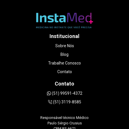
impecável. A médica foi muito atenciosa,
paciente e cuidadosa em explicar cada detalhe
do exame, sem pressa. Me senti acolhida de
verdade, coisa rara hoje em dia. A qualidade
das imagens é excelente, o ambiente é ótimo e
o valor foi muito mais acessível do que em
Institucional
outros lugares que consultei. Foi uma
experiência que transformou um dia de puro
Sobre Nós
estresse em um momento muito especial da
Blog
minha gestação. Sem dúvidas, recomendo de
olhos fechados DOUTORA LUANA
Trabalhe Conosco
STRAPAZZON.
Contato
Contato
(51) 99591-4372
(51) 3119-8585
Responsável técnico Médico
Paulo Sérgio Crusius
CRM RS 6671