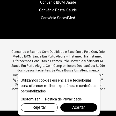
Convênio IBCM Saúde
Convênio Postal Saude
Convênio SecoviMed
Consultas e Exames Com Qualidade e Excelência Pelo Convênio
Médico IBCM Saúde Em Porto Alegre – Instamed. Na Instamed,
Oferecemos Consultas e Exames Pelo Convênio Médico IBCM
Saúde Em Porto Alegre, Com Compromisso e Dedicação à Saúde
dos Nossos Pacientes. Se Você Busca Um Atendimento
Completo para Avaliar Sua Saúde, Entre Em Contato Conosco e
Agende Suas Consultas e Exames Pelo Convênio Médico IBCM
Utilizamos cookies essenciais e tecnologias
Saúde Em Porto Alegre. Instamed: Consultas e Exames Pelo
para oferecer melhor experiência e conteúdos
Convênio Médico IBCM Saúde Em Porto Alegre para a Sua Saúde e
personalizados.
da Sua Família.
Customizar
Política de Privacidade
Rejeitar
Aceitar