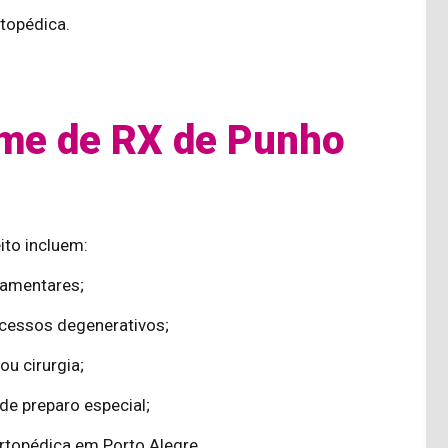
topédica.
ame de RX de Punho
ito incluem:
gamentares;
ocessos degenerativos;
u cirurgia;
de preparo especial;
rtopédica em Porto Alegre.