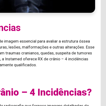
ncias
e imagem essencial para avaliar a estrutura óssea
turas, lesões, malformações e outras alterações. Esse
am traumas cranianos, quedas, suspeita de tumores
, a Instamed oferece RX de crânio – 4 incidências
tamente qualificados.
ânio – 4 Incidências?
de radiografia que fornece imagens detalhadas do