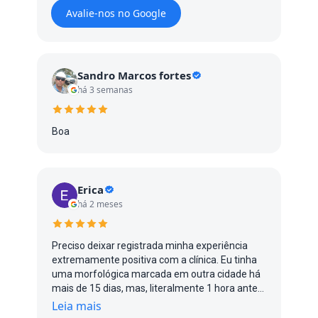
Avalie-nos no Google
Sandro Marcos fortes
há 3 semanas
Boa
Erica
há 2 meses
Preciso deixar registrada minha experiência
extremamente positiva com a clínica. Eu tinha
uma morfológica marcada em outra cidade há
mais de 15 dias, mas, literalmente 1 hora antes
do exame, me avisaram que a médica estava
Leia mais
gripada e não poderia atender. Entrei em