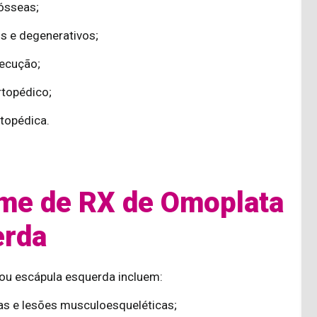
 ósseas;
s e degenerativos;
xecução;
rtopédico;
topédica.
ame de RX de Omoplata
erda
 ou escápula esquerda incluem:
as e lesões musculoesqueléticas;