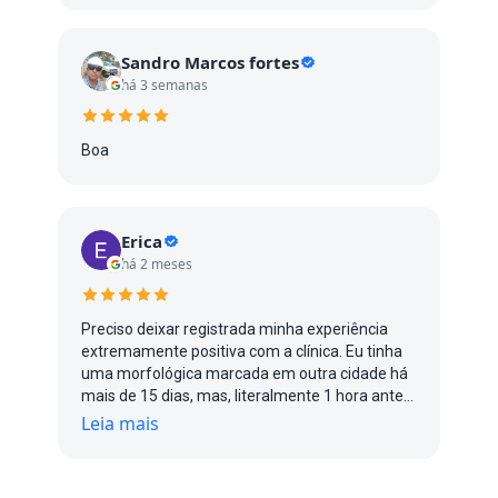
Sandro Marcos fortes
há 3 semanas
Boa
Erica
há 2 meses
Preciso deixar registrada minha experiência
extremamente positiva com a clínica. Eu tinha
uma morfológica marcada em outra cidade há
mais de 15 dias, mas, literalmente 1 hora antes
do exame, me avisaram que a médica estava
Leia mais
gripada e não poderia atender. Entrei em
desespero porque já estava no limite do prazo
ideal para realizar o exame. Liguei para diversas