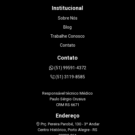
das imagens é excelente, o ambiente é ótimo e
o valor foi muito mais acessível do que em
Institucional
outros lugares que consultei. Foi uma
experiência que transformou um dia de puro
Sobre Nós
estresse em um momento muito especial da
Blog
minha gestação. Sem dúvidas, recomendo de
olhos fechados DOUTORA LUANA
Trabalhe Conosco
STRAPAZZON.
Contato
Contato
(51) 99591-4372
(51) 3119-8585
Responsável técnico Médico
Paulo Sérgio Crusius
CRM RS 6671
Endereço
Prç. Pereira Parobé, 130 - 3º Andar
Centro Histórico, Porto Alegre - RS