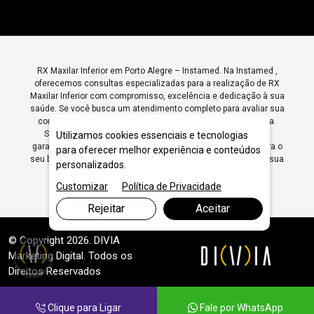
RX Maxilar Inferior em Porto Alegre – Instamed. Na Instamed ,
oferecemos consultas especializadas para a realização de RX
Maxilar Inferior com compromisso, excelência e dedicação à sua
saúde. Se você busca um atendimento completo para avaliar sua
condição, entre em contato conosco e agende sua consulta.
Somos referência em RX Maxilar Inferior em Porto Alegre ,
Utilizamos cookies essenciais e tecnologias
garantindo diagnósticos precisos e tratamentos eficazes para o
para oferecer melhor experiência e conteúdos
seu bem-estar. Agende sua consulta hoje mesmo e cuide da sua
personalizados.
saúde com quem entende do assunto!
Customizar
Política de Privacidade
Rejeitar
Aceitar
© Copyright 2026. DIVIA
Marketing Digital
. Todos os
Direitos Reservados
Clique para Ligar
Fale por WhatsApp