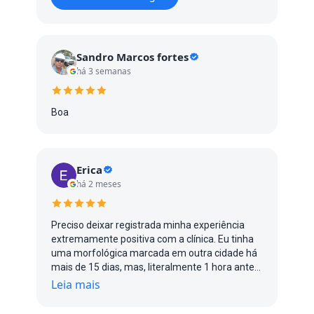
Sandro Marcos fortes
há 3 semanas
Boa
Erica
há 2 meses
Preciso deixar registrada minha experiência
extremamente positiva com a clínica. Eu tinha
uma morfológica marcada em outra cidade há
mais de 15 dias, mas, literalmente 1 hora antes
do exame, me avisaram que a médica estava
Leia mais
gripada e não poderia atender. Entrei em
desespero porque já estava no limite do prazo