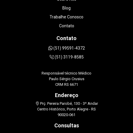
estresse em um momento muito especial da
Blog
minha gestação. Sem dúvidas, recomendo de
olhos fechados DOUTORA LUANA
Trabalhe Conosco
STRAPAZZON.
Contato
Contato
(51) 99591-4372
(51) 3119-8585
Responsável técnico Médico
Paulo Sérgio Crusius
CRM RS 6671
Endereço
Prç. Pereira Parobé, 130 - 3º Andar
Centro Histórico, Porto Alegre - RS
90020-061
Consultas