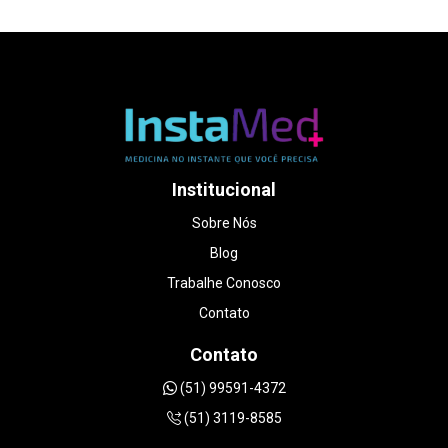
do início ao fim. Mesmo explicando que era uma
situação de urgência, a equipe foi
extremamente humana e conseguiu me
encaixar no mesmo dia. O atendimento foi
impecável. A médica foi muito atenciosa,
paciente e cuidadosa em explicar cada detalhe
do exame, sem pressa. Me senti acolhida de
verdade, coisa rara hoje em dia. A qualidade
das imagens é excelente, o ambiente é ótimo e
o valor foi muito mais acessível do que em
Institucional
outros lugares que consultei. Foi uma
experiência que transformou um dia de puro
Sobre Nós
estresse em um momento muito especial da
Blog
minha gestação. Sem dúvidas, recomendo de
olhos fechados DOUTORA LUANA
Trabalhe Conosco
STRAPAZZON.
Contato
Contato
(51) 99591-4372
(51) 3119-8585