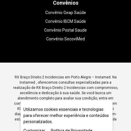
Convênios
Convênio Geap Saúde
Convênio IBCM Saúde
Convênio Postal Saude
Convênio SecoviMed
RX Braço Direito 2 Incidencias em Porto Alegre – Instamed. Na
Instamed , oferecemos consultas especializadas para a
realização de RX Braço Direito 2 Incidencias com compromisso,
excelência e dedicação à sua saúde. Se você busca um
atendimento completo para avaliar sua condição, entre em
contato conosco e agende sua consulta. Somos referência em
RX Braço Direito 2 Incidencias em Porto Alegre , garantindo
Utilizamos cookies essenciais e tecnologias
diagnósticos precisos e tratamentos eficazes para o seu bem-
para oferecer melhor experiência e conteúdos
estar. Agende sua consulta hoje mesmo e cuide da sua saúde
personalizados.
com quem entende do assunto!
Customizar
Política de Privacidade