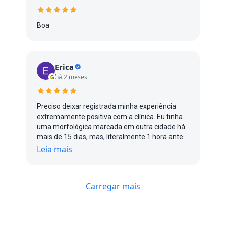
Boa
Erica
há 2 meses
Preciso deixar registrada minha experiência
extremamente positiva com a clínica. Eu tinha
uma morfológica marcada em outra cidade há
mais de 15 dias, mas, literalmente 1 hora antes
do exame, me avisaram que a médica estava
Leia mais
gripada e não poderia atender. Entrei em
desespero porque já estava no limite do prazo
ideal para realizar o exame. Liguei para diversas
Carregar mais
clínicas tentando um encaixe urgente e, além
da falta de horários, encontrei valores muito
altos. Foi então que consegui atendimento na
Instamed, em Porto Alegre, e fui surpreendida