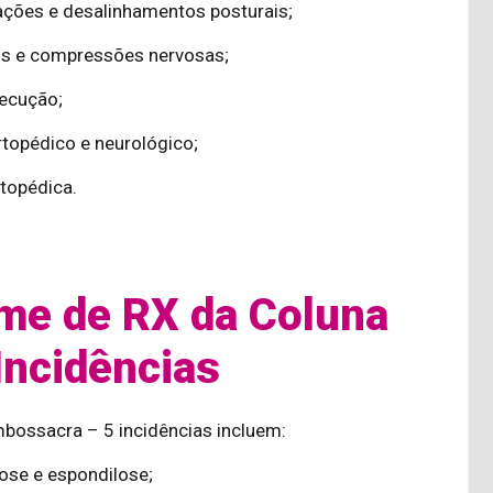
ações e desalinhamentos posturais;
ios e compressões nervosas;
xecução;
rtopédico e neurológico;
topédica.
me de RX da Coluna
Incidências
mbossacra – 5 incidências incluem:
ose e espondilose;