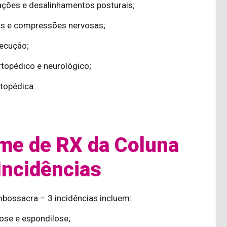
ações e desalinhamentos posturais;
ios e compressões nervosas;
xecução;
rtopédico e neurológico;
topédica.
me de RX da Coluna
Incidências
mbossacra – 3 incidências incluem:
ose e espondilose;