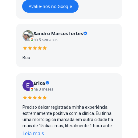
Avalie-nos no Google
Sandro Marcos fortes
há 3 semanas
Boa
Erica
há 3 meses
Preciso deixar registrada minha experiência
extremamente positiva com a clínica. Eu tinha
uma morfológica marcada em outra cidade há
mais de 15 dias, mas, literalmente 1 hora antes
do exame, me avisaram que a médica estava
Leia mais