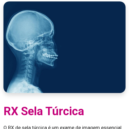
RX Sela Túrcica
O RX de sela túrcica é um exame de imagem essencial