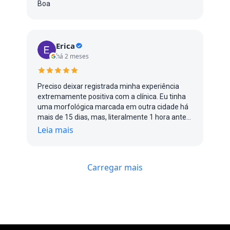
Boa
Erica
há 2 meses
Preciso deixar registrada minha experiência
extremamente positiva com a clínica. Eu tinha
uma morfológica marcada em outra cidade há
mais de 15 dias, mas, literalmente 1 hora antes
do exame, me avisaram que a médica estava
Leia mais
gripada e não poderia atender. Entrei em
desespero porque já estava no limite do prazo
ideal para realizar o exame. Liguei para diversas
Carregar mais
clínicas tentando um encaixe urgente e, além
da falta de horários, encontrei valores muito
altos. Foi então que consegui atendimento na
Instamed, em Porto Alegre, e fui surpreendida
do início ao fim. Mesmo explicando que era uma
situação de urgência, a equipe foi