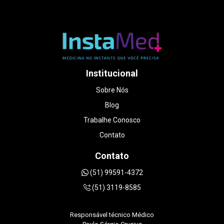
extremamente humana e conseguiu me
encaixar no mesmo dia. O atendimento foi
impecável. A médica foi muito atenciosa,
paciente e cuidadosa em explicar cada detalhe
do exame, sem pressa. Me senti acolhida de
verdade, coisa rara hoje em dia. A qualidade
das imagens é excelente, o ambiente é ótimo e
o valor foi muito mais acessível do que em
Institucional
outros lugares que consultei. Foi uma
experiência que transformou um dia de puro
Sobre Nós
estresse em um momento muito especial da
Blog
minha gestação. Sem dúvidas, recomendo de
olhos fechados DOUTORA LUANA
Trabalhe Conosco
STRAPAZZON.
Contato
Contato
(51) 99591-4372
(51) 3119-8585
Responsável técnico Médico