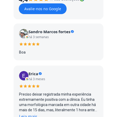
Avalie-nos no Google
Sandro Marcos fortes
há 3 semanas
Boa
Erica
há 3 meses
Preciso deixar registrada minha experiência
extremamente positiva com a clínica. Eu tinha
uma morfológica marcada em outra cidade há
mais de 15 dias, mas, literalmente 1 hora antes
do exame, me avisaram que a médica estava
Leia mais