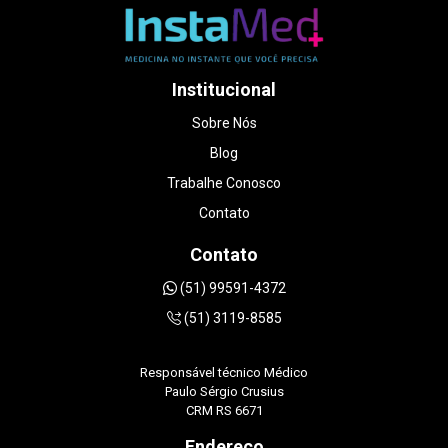
paciente e cuidadosa em explicar cada detalhe
do exame, sem pressa. Me senti acolhida de
verdade, coisa rara hoje em dia. A qualidade
das imagens é excelente, o ambiente é ótimo e
o valor foi muito mais acessível do que em
Institucional
outros lugares que consultei. Foi uma
experiência que transformou um dia de puro
Sobre Nós
estresse em um momento muito especial da
Blog
minha gestação. Sem dúvidas, recomendo de
olhos fechados DOUTORA LUANA
Trabalhe Conosco
STRAPAZZON.
Contato
Contato
(51) 99591-4372
(51) 3119-8585
Responsável técnico Médico
Paulo Sérgio Crusius
CRM RS 6671
Endereço