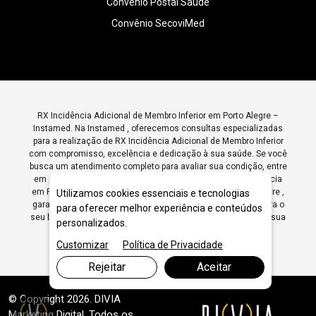
Convênio Postal Saude
Convênio SecoviMed
RX Incidência Adicional de Membro Inferior em Porto Alegre –
Instamed. Na Instamed , oferecemos consultas especializadas
para a realização de RX Incidência Adicional de Membro Inferior
com compromisso, excelência e dedicação à sua saúde. Se você
busca um atendimento completo para avaliar sua condição, entre
em contato conosco e agende sua consulta. Somos referência
em RX Incidência Adicional de Membro Inferior em Porto Alegre ,
Utilizamos cookies essenciais e tecnologias
garantindo diagnósticos precisos e tratamentos eficazes para o
para oferecer melhor experiência e conteúdos
seu bem-estar. Agende sua consulta hoje mesmo e cuide da sua
personalizados.
saúde com quem entende do assunto!
Customizar
Política de Privacidade
Rejeitar
Aceitar
© Copyright 2026. DIVIA
Marketing Digital
. Todos os