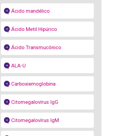
Ácido mandélico
Ácido Metil Hipúrico
Ácido Transmucônico
ALA-U
Carboxiemoglobina
Citomegalovírus IgG
Citomegalovírus IgM