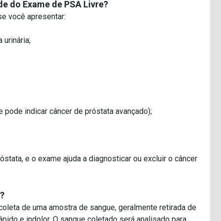
de do Exame de PSA Livre?
e você apresentar:
 urinária;
e pode indicar câncer de próstata avançado);
tata, e o exame ajuda a diagnosticar ou excluir o câncer
?
coleta de uma amostra de sangue, geralmente retirada de
ápido e indolor. O sangue coletado será analisado para