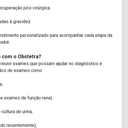
ecuperação pós-cirúrgica;
das à gravidez.
tendimento personalizado para acompanhar cada etapa da
bebê.
a com o Obstetra?
e reunir exames que possam ajudar no diagnóstico e
ados de exames como:
a;
e exames de função renal;
cultura de urina;
ado recentemente);